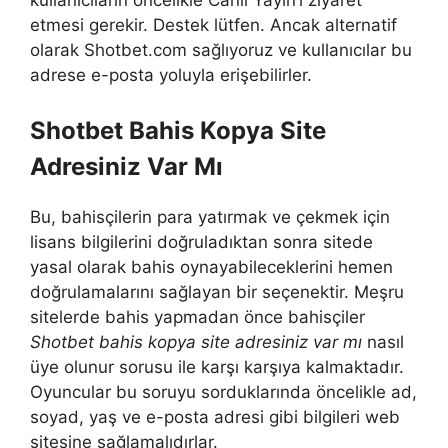
etmesi gerekir. Destek lütfen. Ancak alternatif
olarak Shotbet.com sağlıyoruz ve kullanıcılar bu
adrese e-posta yoluyla erişebilirler.
Shotbet Bahis Kopya Site
Adresiniz Var Mı
Bu, bahisçilerin para yatırmak ve çekmek için
lisans bilgilerini doğruladıktan sonra sitede
yasal olarak bahis oynayabileceklerini hemen
doğrulamalarını sağlayan bir seçenektir. Meşru
sitelerde bahis yapmadan önce bahisçiler
Shotbet bahis kopya site adresiniz var mı
nasıl
üye olunur sorusu ile karşı karşıya kalmaktadır.
Oyuncular bu soruyu sorduklarında öncelikle ad,
soyad, yaş ve e-posta adresi gibi bilgileri web
sitesine sağlamalıdırlar.