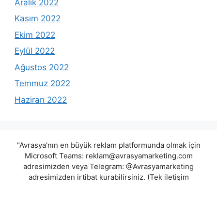
Aralık 2022
Kasım 2022
Ekim 2022
Eylül 2022
Ağustos 2022
Temmuz 2022
Haziran 2022
"Avrasya'nın en büyük reklam platformunda olmak için
Microsoft Teams:
reklam@avrasyamarketing.com
adresimizden veya Telegram: @Avrasyamarketing
adresimizden irtibat kurabilirsiniz. (Tek iletişim
adreslerimiz teams / telegram ve mail adresimizdir.
Harici hiçbir iletişim adresimiz bulunmamaktadır.
Lütfen itibar etmeyiniz.) Türkiye yasalarına göre 7258