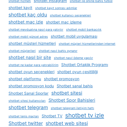
shotbet instagram
shotbet hizmeti
shotbet i̇le online bahis futbol
shotbet kayit
shotbet kayıt sonrası adımlar
shotbet kaç oldu
shotbet kullanıcı seçenekleri
shotbet maç izle
shotbet maç izleme
shotbet mevduatına nasıl para yatırılır
shotbet mobil bankacılık
shotbet mobil uygulaması
shotbet mobil güncel adres
shotbet müşteri hizmetleri
shotbet müşteri hizmetlerinden i̇nternet
shotbet müşterileri
shotbet nasıl bahis oynanır
shotbet nasıl bir site
shotbet nasıl ödeme yapılır
Shotbet Ortaklık Programı
shotbet ne kadar para yatırabilirim
shotbet oyun seçenekleri
shotbet oyun çeşitliliği
shotbet platformu
shotbet promosyon
shotbet promosyon kodu
Shotbet sanal bahis
shotbet sitesi
Shotbet Sanal Sporlar
Shotbet Spor Bahisleri
shotbet sitesi kullanıcıları
shotbet telegram
shotbet telegram i̇letişim hattı
shotbet tv izle
Shotbet TV
shotbet tenis maçları
Shotbet twitter
shotbet web sitesi