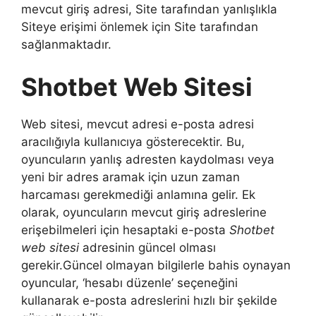
mevcut giriş adresi, Site tarafından yanlışlıkla
Siteye erişimi önlemek için Site tarafından
sağlanmaktadır.
Shotbet Web Sitesi
Web sitesi, mevcut adresi e-posta adresi
aracılığıyla kullanıcıya gösterecektir. Bu,
oyuncuların yanlış adresten kaydolması veya
yeni bir adres aramak için uzun zaman
harcaması gerekmediği anlamına gelir. Ek
olarak, oyuncuların mevcut giriş adreslerine
erişebilmeleri için hesaptaki e-posta
Shotbet
web sitesi
adresinin güncel olması
gerekir.Güncel olmayan bilgilerle bahis oynayan
oyuncular, ‘hesabı düzenle’ seçeneğini
kullanarak e-posta adreslerini hızlı bir şekilde