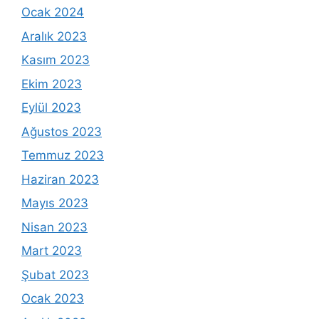
Ocak 2024
Aralık 2023
Kasım 2023
Ekim 2023
Eylül 2023
Ağustos 2023
Temmuz 2023
Haziran 2023
Mayıs 2023
Nisan 2023
Mart 2023
Şubat 2023
Ocak 2023