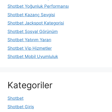
Shotbet Yoğunluk Performansı
Shotbet Kazanç Sevgisi
Shotbet Jackspot Kategorisi
Shotbet Sosyal Görünüm
Shotbet Yatırım Yararı
Shotbet Vip Hizmetler
Shotbet Mobil Uyumluluk
Kategoriler
Shotbet
Shotbet Giriş