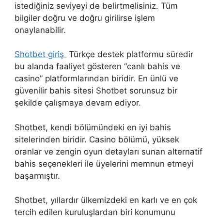
istediğiniz seviyeyi de belirtmelisiniz. Tüm
bilgiler doğru ve doğru girilirse işlem
onaylanabilir.
Shotbet giriş
Türkçe destek platformu süredir
bu alanda faaliyet gösteren “canlı bahis ve
casino” platformlarından biridir. En ünlü ve
güvenilir bahis sitesi Shotbet sorunsuz bir
şekilde çalışmaya devam ediyor.
Shotbet, kendi bölümündeki en iyi bahis
sitelerinden biridir. Casino bölümü, yüksek
oranlar ve zengin oyun detayları sunan alternatif
bahis seçenekleri ile üyelerini memnun etmeyi
başarmıştır.
Shotbet, yıllardır ülkemizdeki en karlı ve en çok
tercih edilen kuruluşlardan biri konumunu