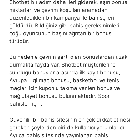
Shotbet bir adım daha ileri giderek, aşırı bonus
miktarları ve çevrim koşulları aramadan
düzenledikleri bir kampanya ile bahisçileri
güldürdü. Bildiğiniz gibi bahis gereksinimleri
çoğu oyuncunun başını ağrıtan bir bonus
türüdür.
Bu nedenle çevrim şartı olan bonuslardan uzak
durmakta fayda var. Shotbet müşterilerine
sunduğu bonuslar arasında ilk kayıt bonusu,
Avrupa Ligi maç bonusu, basketbol ve tenis
maçları için kuponlu takıma verilen bonus ve
mağlubiyet bonusu bulunmaktadır. Spor
bahisleri için.
Güvenilir bir bahis sitesinin en çok dikkat etmesi
gereken şeylerden biri de kullanıcı yorumlarıdır.
Ayrıca bahis sitesinde yayınlanan bahis