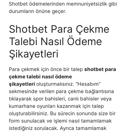
Shotbet ödemelerinden memnuniyetsizlik gibi
durumların önüne geçer.
Shotbet Para Çekme
Talebi Nasıl Ödeme
Şikayetleri
Para çekmek için önce bir talep
shotbet para
çekme talebi nasıl ödeme
şikayetleri
oluşturmalısınız. “Hesabım”
sekmesinde verilen para çekme bağlantısına
tıklayarak spor bahisleri, canlı bahisler veya
kumarhane oyunları kazanmak için talep
oluşturabilirsiniz. Bu sürecin sonunda size bir
form sunulacak ve işlemi nasıl tamamlamak
istediğiniz sorulacak. Ayrıca tamamlamak