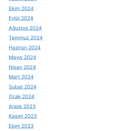
Ekim 2024
Eylül 2024
Ağustos 2024
Temmuz 2024
Haziran 2024
Mayıs 2024
Nisan 2024
Mart 2024
Şubat 2024
Ocak 2024
Aralık 2023
Kasım 2023
Ekim 2023