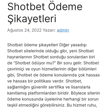
Shotbet Ödeme
Şikayetleri
Ağustos 24, 2022
Yazarı:
admin
Shotbet ödeme şikayetleri Diğer yasadışı
Shotbet sitelerinde olduğu gibi, yeni Shotbet
hayranlarının Shotbet sorduğu sorulardan biri
de “Shotbet ödüyor mu?” Bir soru gelir. Shotbet
çevrimiçi ve oyun hizmetlerinin diğer bölümleri
gibi, Shotbet de ödeme konularında çok hassas
ve hassas bir politikası vardır. Shotbet,
sağlamlığını güvenilir sertifika ve lisanslarla
kanıtlamış platformlardan biridir. Böylece sitenin
ödeme konusunda üyelerine herhangi bir sorun
teşkil etmediğini görebilirsiniz. Bu hizmet ruhu,