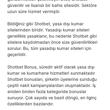
güvenilir ve lisanslı bir bahis sitesidir. Sektöre
uzun süre hizmet vermiştir.
Bildiğiniz gibi Shotbet, yasa dışı kumar
sitelerinden biridir. Yasadışı kumar siteleri
genellikle yasaklanır, bu nedenle Shotbet gibi
sitelere kaydolmadan önce size güvenilirlikleri
sorulur. Bu, tüm yasadışı kumar siteleri için
geçerlidir.
Shotbet Bonus, süredir aktif olarak yasa dışı
kumar ve kumarhane hizmetleri sunmaktadır
Shotbet bonusları, şirketin üyelerine sunduğu
çeşitli nakit kampanyalardan oluşmaktadır. İş
aniden birden fazla kategoride bonuslar
sunuyor. Çok sayıda ve basit döngü, en ilginç
özelliklerden bazılarıdır.