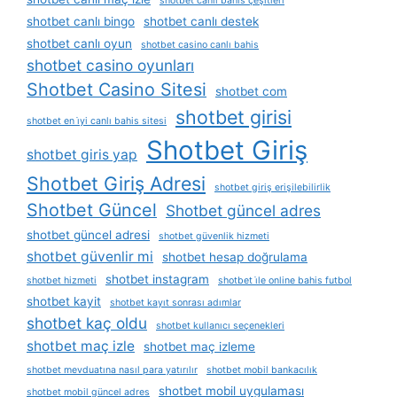
shotbet canlı bahis çeşitleri
shotbet canlı bingo
shotbet canlı destek
shotbet canlı oyun
shotbet casino canlı bahis
shotbet casino oyunları
Shotbet Casino Sitesi
shotbet com
shotbet girisi
shotbet en i̇yi canlı bahis sitesi
Shotbet Giriş
shotbet giris yap
Shotbet Giriş Adresi
shotbet giriş erişilebilirlik
Shotbet Güncel
Shotbet güncel adres
shotbet güncel adresi
shotbet güvenlik hizmeti
shotbet güvenlir mi
shotbet hesap doğrulama
shotbet instagram
shotbet hizmeti
shotbet i̇le online bahis futbol
shotbet kayit
shotbet kayıt sonrası adımlar
shotbet kaç oldu
shotbet kullanıcı seçenekleri
shotbet maç izle
shotbet maç izleme
shotbet mevduatına nasıl para yatırılır
shotbet mobil bankacılık
shotbet mobil uygulaması
shotbet mobil güncel adres