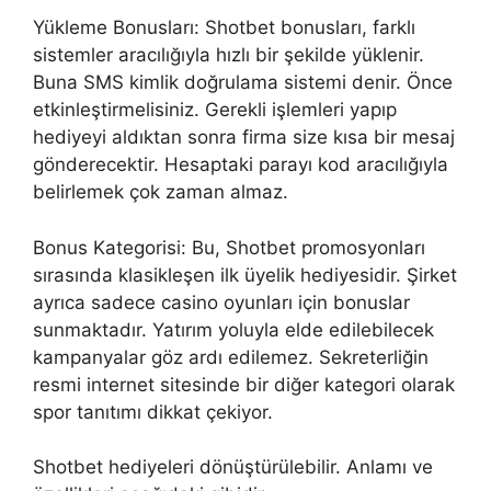
Yükleme Bonusları: Shotbet bonusları, farklı
sistemler aracılığıyla hızlı bir şekilde yüklenir.
Buna SMS kimlik doğrulama sistemi denir. Önce
etkinleştirmelisiniz. Gerekli işlemleri yapıp
hediyeyi aldıktan sonra firma size kısa bir mesaj
gönderecektir. Hesaptaki parayı kod aracılığıyla
belirlemek çok zaman almaz.
Bonus Kategorisi: Bu, Shotbet promosyonları
sırasında klasikleşen ilk üyelik hediyesidir. Şirket
ayrıca sadece casino oyunları için bonuslar
sunmaktadır. Yatırım yoluyla elde edilebilecek
kampanyalar göz ardı edilemez. Sekreterliğin
resmi internet sitesinde bir diğer kategori olarak
spor tanıtımı dikkat çekiyor.
Shotbet hediyeleri dönüştürülebilir. Anlamı ve