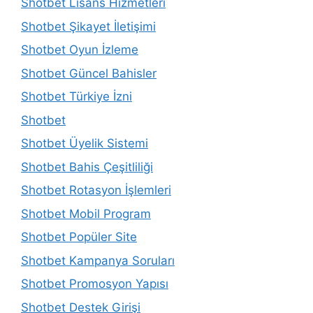
Shotbet Lisans Hizmetleri
Shotbet Şikayet İletişimi
Shotbet Oyun İzleme
Shotbet Güncel Bahisler
Shotbet Türkiye İzni
Shotbet
Shotbet Üyelik Sistemi
Shotbet Bahis Çeşitliliği
Shotbet Rotasyon İşlemleri
Shotbet Mobil Program
Shotbet Popüler Site
Shotbet Kampanya Soruları
Shotbet Promosyon Yapısı
Shotbet Destek Girişi