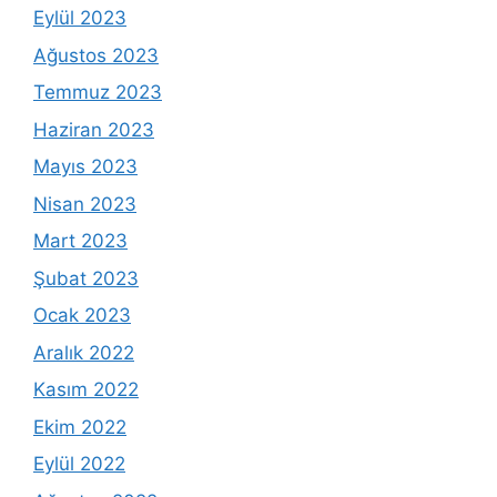
Eylül 2023
Ağustos 2023
Temmuz 2023
Haziran 2023
Mayıs 2023
Nisan 2023
Mart 2023
Şubat 2023
Ocak 2023
Aralık 2022
Kasım 2022
Ekim 2022
Eylül 2022