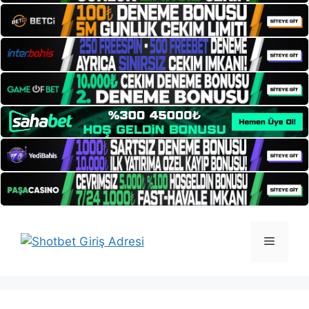
İçeriğe
atla
Menü