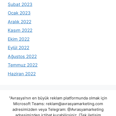
Şubat 2023
Ocak 2023
Aralık 2022
Kasım 2022
Ekim 2022
Eylül 2022
Ağustos 2022
Temmuz 2022
Haziran 2022
"Avrasya'nın en büyük reklam platformunda olmak için
Microsoft Teams:
reklam@avrasyamarketing.com
adresimizden veya Telegram: @Avrasyamarketing
adresimizden irtibat kurabilirsiniz. (Tek iletişim