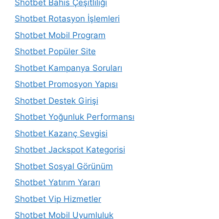
Shotbet Bahis Çeşitliliği
Shotbet Rotasyon İşlemleri
Shotbet Mobil Program
Shotbet Popüler Site
Shotbet Kampanya Soruları
Shotbet Promosyon Yapısı
Shotbet Destek Girişi
Shotbet Yoğunluk Performansı
Shotbet Kazanç Sevgisi
Shotbet Jackspot Kategorisi
Shotbet Sosyal Görünüm
Shotbet Yatırım Yararı
Shotbet Vip Hizmetler
Shotbet Mobil Uyumluluk