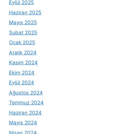
Eylül 2025
Haziran 2025
Mayıs 2025
Şubat 2025
Ocak 2025
Aralık 2024
Kasım 2024
Ekim 2024
Eylül 2024
Ağustos 2024
Temmuz 2024
Haziran 2024
Mayıs 2024
Nisan 2024