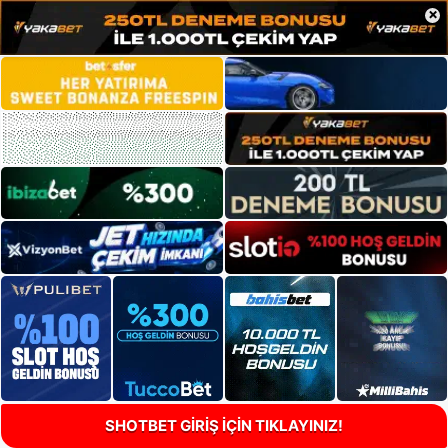
×
SHOTBET GİRİŞ İÇİN TIKLAYINIZ!