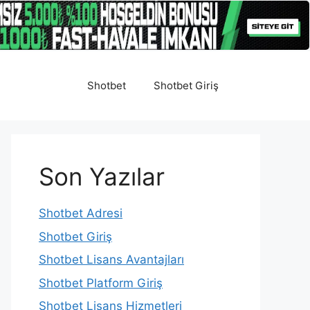
Shotbet
Shotbet Giriş
Son Yazılar
Shotbet Adresi
Shotbet Giriş
Shotbet Lisans Avantajları
Shotbet Platform Giriş
Shotbet Lisans Hizmetleri