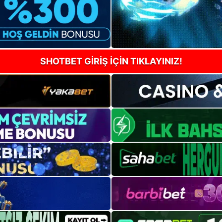
SHOTBET GİRİŞ İÇİN TIKLAYINIZ!