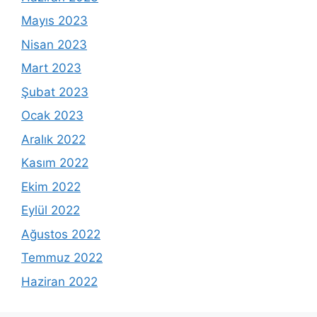
Mayıs 2023
Nisan 2023
Mart 2023
Şubat 2023
Ocak 2023
Aralık 2022
Kasım 2022
Ekim 2022
Eylül 2022
Ağustos 2022
Temmuz 2022
Haziran 2022