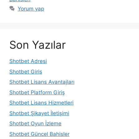
Yorum yap
Son Yazılar
Shotbet Adresi
Shotbet Giriş
Shotbet Lisans Avantajları
Shotbet Platform Giriş
Shotbet Lisans Hizmetleri
Shotbet Şikayet İletişimi
Shotbet Oyun İzleme
Shotbet Güncel Bahisler