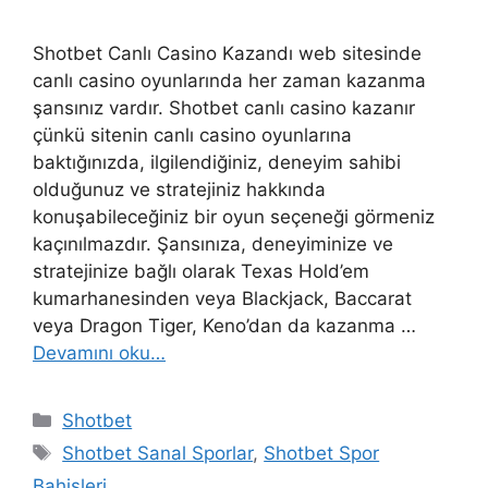
Shotbet Canlı Casino Kazandı web sitesinde
canlı casino oyunlarında her zaman kazanma
şansınız vardır. Shotbet canlı casino kazanır
çünkü sitenin canlı casino oyunlarına
baktığınızda, ilgilendiğiniz, deneyim sahibi
olduğunuz ve stratejiniz hakkında
konuşabileceğiniz bir oyun seçeneği görmeniz
kaçınılmazdır. Şansınıza, deneyiminize ve
stratejinize bağlı olarak Texas Hold’em
kumarhanesinden veya Blackjack, Baccarat
veya Dragon Tiger, Keno’dan da kazanma …
Devamını oku…
Kategoriler
Shotbet
Etiketler
Shotbet Sanal Sporlar
,
Shotbet Spor
Bahisleri