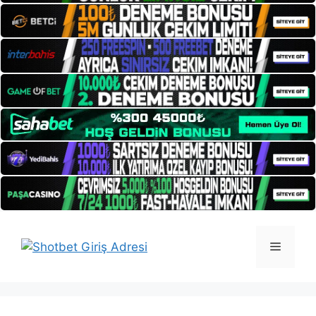
İçeriğe
atla
Menü