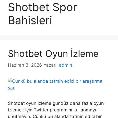
Shotbet Spor
Bahisleri
Shotbet Oyun İzleme
Haziran 3, 2026
Yazarı:
admin
Shotbet oyun izleme gündüz daha fazla oyun
izlemek için Twitter programını kullanmayı
unutmayın. Çünkü bu alanda tatmin edici bir