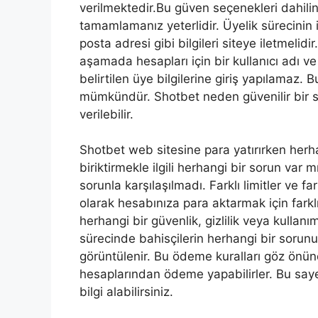
verilmektedir.Bu güven seçenekleri dahili
tamamlamanız yeterlidir. Üyelik sürecinin 
posta adresi gibi bilgileri siteye iletmelidi
aşamada hesapları için bir kullanıcı adı ve
belirtilen üye bilgilerine giriş yapılamaz
mümkündür. Shotbet neden güvenilir bir 
verilebilir.
Shotbet web sitesine para yatırırken herh
biriktirmekle ilgili herhangi bir sorun va
sorunla karşılaşılmadı. Farklı limitler ve fa
olarak hesabınıza para aktarmak için farklı
herhangi bir güvenlik, gizlilik veya kullan
sürecinde bahisçilerin herhangi bir sorun
görüntülenir. Bu ödeme kuralları göz önü
hesaplarından ödeme yapabilirler. Bu say
bilgi alabilirsiniz.