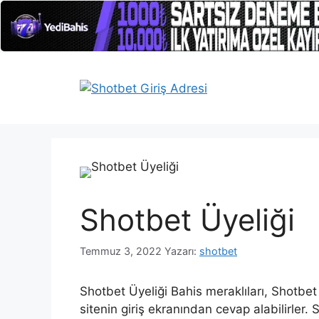
İçeriğe
atla
Shotbet Üyeliği
Temmuz 3, 2022
Yazarı:
shotbet
Shotbet Üyeliği Bahis meraklıları, Shotbet n
sitenin giriş ekranından cevap alabilirler.