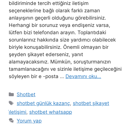
bildiriminde tercih ettiğiniz iletişim
seçeneklerine bağlı olarak farklı zaman
anlayışının geçerli olduğunu görebilirsiniz.
Herhangi bir sorunuz veya endişeniz varsa,
lütfen bizi telefondan arayın. Toplantıdaki
sorunlarınız hakkında size yardımcı olabilecek
biriyle konuşabilirsiniz. Önemli olmayan bir
şeyden şikayet ederseniz, yanıt
alamayacaksınız. Mümkün, soruşturmanızın
tamamlanacağını ve sizinle iletişime geçileceğini
söyleyen bir e -posta …
Devamını oku…
Kategoriler
Shotbet
Etiketler
shotbet günlük kazanç
,
shotbet şikayet
i̇letişimi
,
shotbet whatsapp
Yorum yap