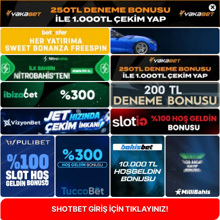
×
SHOTBET GİRİŞ İÇİN TIKLAYINIZ!