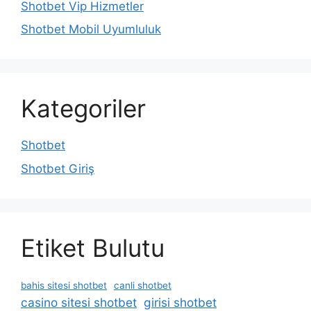
Shotbet Vip Hizmetler
Shotbet Mobil Uyumluluk
Kategoriler
Shotbet
Shotbet Giriş
Etiket Bulutu
bahis sitesi shotbet
canli shotbet
casino sitesi shotbet
girisi shotbet