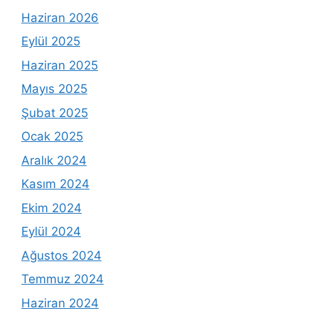
Haziran 2026
Eylül 2025
Haziran 2025
Mayıs 2025
Şubat 2025
Ocak 2025
Aralık 2024
Kasım 2024
Ekim 2024
Eylül 2024
Ağustos 2024
Temmuz 2024
Haziran 2024