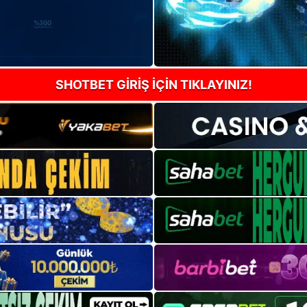
SHOTBET GİRİŞ İÇİN TIKLAYINIZ!